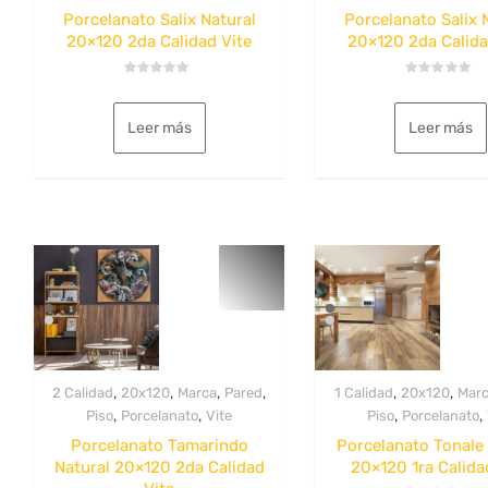
Porcelanato Salix Natural
Porcelanato Salix 
20×120 2da Calidad Vite
20×120 2da Calida
Valorado
Valorado
con
con
0
0
Leer más
Leer más
de
de
5
5
,
,
,
,
,
,
2 Calidad
20x120
Marca
Pared
1 Calidad
20x120
Mar
,
,
,
,
Piso
Porcelanato
Vite
Piso
Porcelanato
Porcelanato Tamarindo
Porcelanato Tonale
Natural 20×120 2da Calidad
20×120 1ra Calida