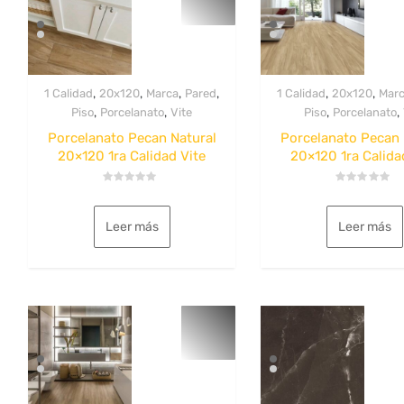
,
,
,
,
,
,
1 Calidad
20x120
Marca
Pared
1 Calidad
20x120
Mar
,
,
,
,
Piso
Porcelanato
Vite
Piso
Porcelanato
Porcelanato Pecan Natural
Porcelanato Pecan 
20×120 1ra Calidad Vite
20×120 1ra Calida
Valorado
Valorado
con
con
0
0
Leer más
Leer más
de
de
5
5