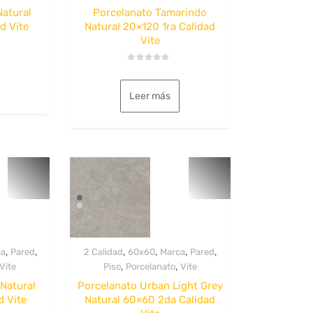
Natural
Porcelanato Tamarindo
d Vite
Natural 20×120 1ra Calidad
Vite
Valorado
con
0
Leer más
de
5
,
,
,
,
,
,
ca
Pared
2 Calidad
60x60
Marca
Pared
,
,
Vite
Piso
Porcelanato
Vite
 Natural
Porcelanato Urban Light Grey
d Vite
Natural 60×60 2da Calidad