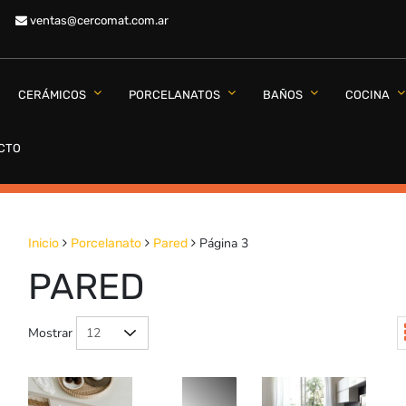
ventas@cercomat.com.ar
CERÁMICOS
PORCELANATOS
BAÑOS
COCINA
CTO
Página 3
Inicio
Porcelanato
Pared
PARED
Mostrar