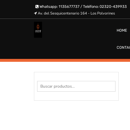
Saltar
Whatsapp: 1135677737 / Teléfono: 02320-439933
al
Av. del Sesquicentenario 164 - Los Polvorines
contenido
HOME
CERCOMAT
CONTA
Buscar
por: