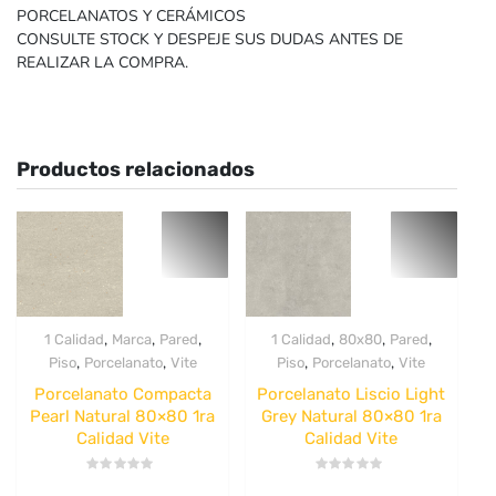
PORCELANATOS Y CERÁMICOS
CONSULTE STOCK Y DESPEJE SUS DUDAS ANTES DE
REALIZAR LA COMPRA.
Productos relacionados
,
,
,
,
,
,
1 Calidad
Marca
Pared
1 Calidad
80x80
Pared
,
,
,
,
Piso
Porcelanato
Vite
Piso
Porcelanato
Vite
Porcelanato Compacta
Porcelanato Liscio Light
Pearl Natural 80×80 1ra
Grey Natural 80×80 1ra
Calidad Vite
Calidad Vite
Valorado
Valorado