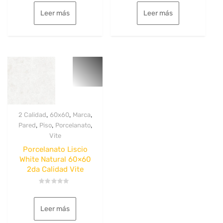
con
con
0
0
Leer más
Leer más
de
de
5
5
,
,
,
2 Calidad
60x60
Marca
,
,
,
Pared
Piso
Porcelanato
Vite
Porcelanato Liscio
White Natural 60×60
2da Calidad Vite
Valorado
con
0
Leer más
de
5