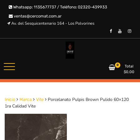
Saltar
Whatsapp: 1135677737 / Teléfono: 02320-439933
al
contenido
ventas@cercomat.com.ar
Av. del Sesquicentenario 164 - Los Polvorines
CERCOMAT
0
Total
$
0,00
Porcelanato Pulpis Brown Pulido 60×120
Inicio
Marca
Vite
1ra Calidad Vite