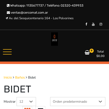
Saltar
Whatsapp: 1135677737 / Teléfono: 02320-439933
al
contenido
ventas@cercomat.com.ar
Av. del Sesquicentenario 164 - Los Polvorines
CERCOMAT
0
Total
$
0,00
Bidet
Inicio
Baños
BIDET
Mostrar