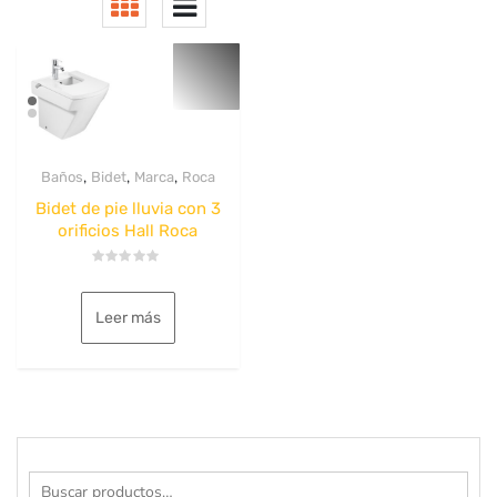
,
,
,
Baños
Bidet
Marca
Roca
Bidet de pie lluvia con 3
orificios Hall Roca
Valorado
con
0
Leer más
de
5
Buscar