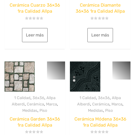
Cerámica Cuarzo 36×36
Cerámica Diamante
1ra Calidad Allpa
36×36 1ra Calidad Allpa
Valorado
Valorado
con
con
0
0
Leer más
Leer más
de
de
5
5
,
,
,
,
1 Calidad
36x36
Allpa
1 Calidad
36x36
Allpa
,
,
,
,
,
,
Alberdi
Cerámica
Marca
Alberdi
Cerámica
Marca
,
,
Medidas
Piso
Medidas
Piso
Cerámica Garden 36×36
Cerámica Módena 36×36
1ra Calidad Allpa
1ra Calidad Allpa