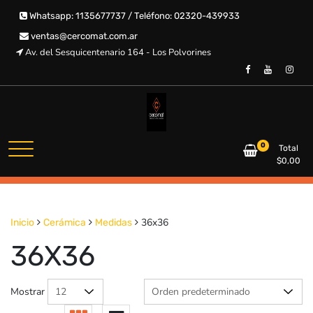
Saltar
Whatsapp: 1135677737 / Teléfono: 02320-439933
al
contenido
ventas@cercomat.com.ar
Av. del Sesquicentenario 164 - Los Polvorines
CERCOMAT
0
Total
$
0,00
36x36
Inicio
Cerámica
Medidas
36X36
Mostrar