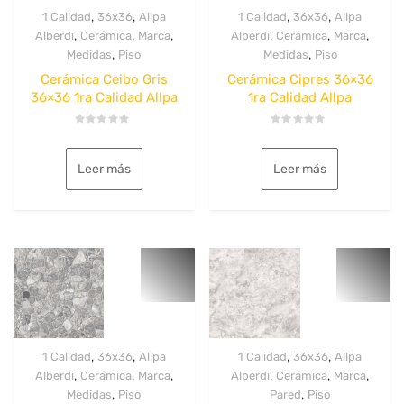
,
,
,
,
1 Calidad
36x36
Allpa
1 Calidad
36x36
Allpa
,
,
,
,
,
,
Alberdi
Cerámica
Marca
Alberdi
Cerámica
Marca
,
,
Medidas
Piso
Medidas
Piso
Cerámica Ceibo Gris
Cerámica Cipres 36×36
36×36 1ra Calidad Allpa
1ra Calidad Allpa
Valorado
Valorado
con
con
0
0
Leer más
Leer más
de
de
5
5
,
,
,
,
1 Calidad
36x36
Allpa
1 Calidad
36x36
Allpa
,
,
,
,
,
,
Alberdi
Cerámica
Marca
Alberdi
Cerámica
Marca
,
,
Medidas
Piso
Pared
Piso