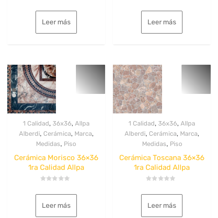
Valorado
Valorado
con
con
0
0
Leer más
Leer más
de
de
5
5
,
,
,
,
1 Calidad
36x36
Allpa
1 Calidad
36x36
Allpa
,
,
,
,
,
,
Alberdi
Cerámica
Marca
Alberdi
Cerámica
Marca
,
,
Medidas
Piso
Medidas
Piso
Cerámica Morisco 36×36
Cerámica Toscana 36×36
1ra Calidad Allpa
1ra Calidad Allpa
Valorado
Valorado
con
con
0
0
Leer más
Leer más
de
de
5
5