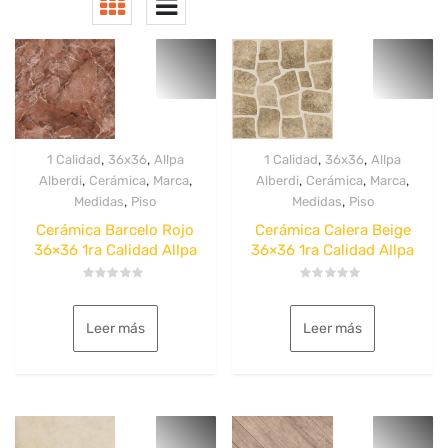
,
,
,
,
1 Calidad
36x36
Allpa
1 Calidad
36x36
Allpa
,
,
,
,
,
,
Alberdi
Cerámica
Marca
Alberdi
Cerámica
Marca
,
,
Medidas
Piso
Medidas
Piso
Cerámica Barcelo Rojo
Cerámica Calera Beige
36×36 1ra Calidad Allpa
36×36 1ra Calidad Allpa
Valorado
Valorado
con
con
0
0
Leer más
Leer más
de
de
5
5