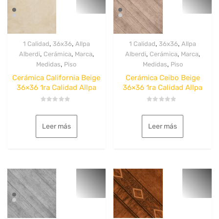
,
,
,
,
1 Calidad
36x36
Allpa
1 Calidad
36x36
Allpa
,
,
,
,
,
,
Alberdi
Cerámica
Marca
Alberdi
Cerámica
Marca
,
,
Medidas
Piso
Medidas
Piso
Cerámica California Beige
Cerámica Ceibo Beige
36×36 1ra Calidad Allpa
36×36 1ra Calidad Allpa
Valorado
Valorado
con
con
0
0
Leer más
Leer más
de
de
5
5