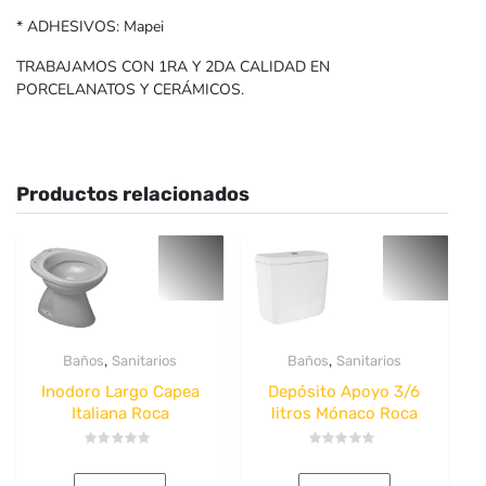
* ADHESIVOS: Mapei
TRABAJAMOS CON 1RA Y 2DA CALIDAD EN
PORCELANATOS Y CERÁMICOS.
Productos relacionados
,
,
Baños
Sanitarios
Baños
Sanitarios
Inodoro Largo Capea
Depósito Apoyo 3/6
Italiana Roca
litros Mónaco Roca
Valorado
Valorado
con
con
0
0