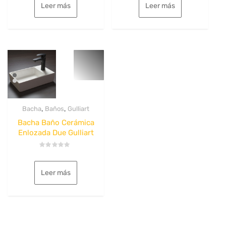
Leer más
Leer más
de
de
5
5
,
,
Bacha
Baños
Gulliart
Bacha Baño Cerámica
Enlozada Due Gulliart
Valorado
con
0
Leer más
de
5