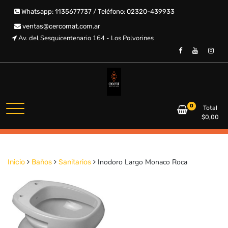
Saltar
Whatsapp: 1135677737 / Teléfono: 02320-439933
al
contenido
ventas@cercomat.com.ar
Av. del Sesquicentenario 164 - Los Polvorines
CERCOMAT
0
Total
$
0,00
Inodoro Largo Monaco Roca
Inicio
Baños
Sanitarios